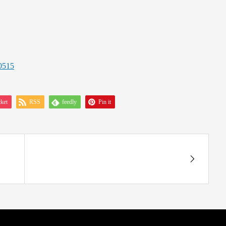
50515
ket
RSS
feedly
Pin it
新作シャークレザーシューズ発売！