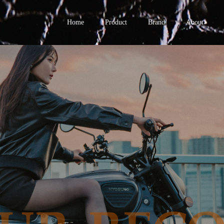
Home
Product
Brand
About